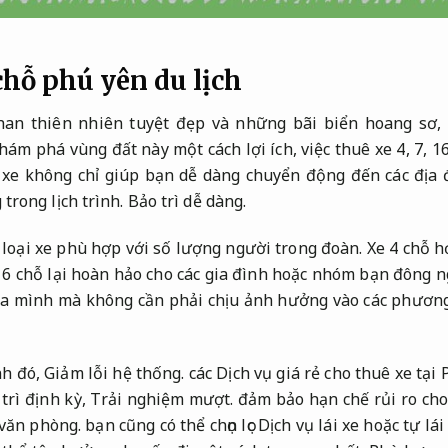
 chỗ phú yên du lịch
han thiên nhiên tuyệt đẹp và những bãi biển hoang sơ,
ám phá vùng đất này một cách lợi ích, việc thuê xe 4, 7, 1
huê xe không chỉ giúp bạn dễ dàng chuyển động đến các đị
 trong lịch trình.
Bảo trì dễ dàng.
ọn loại xe phù hợp với số lượng người trong đoàn. Xe 4 chỗ 
 16 chỗ lại hoàn hảo cho các gia đình hoặc nhóm bạn đông ng
ủa mình mà không cần phải chịu ảnh hưởng vào các phương
nh đó,
Giảm lỗi hệ thống.
các Dịch vụ giá rẻ cho thuê xe tại
trì định kỳ,
Trải nghiệm mượt.
đảm bảo hạn chế rủi ro ch
văn phòng.
bạn cũng có thể chọn lọc Dịch vụ lái xe hoặc tự lá