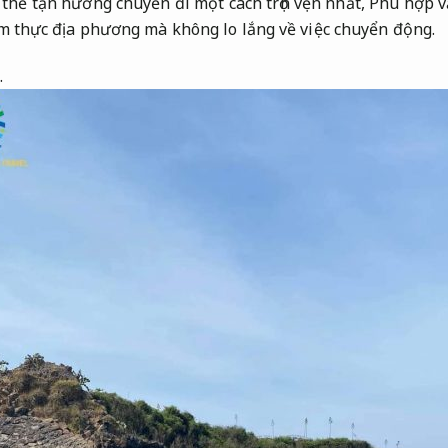
thể tận hưởng chuyến đi một cách trọn vẹn nhất,
Phù hợp v
m thực địa phương mà không lo lắng về việc chuyển động.
.