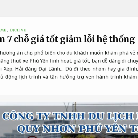
AME
,
DỊCH VỤ
 7 chỗ giá tốt giảm lỗi hệ thống
hương án chọn phổ biến cho du khách muốn khám phá vẻ 
ãng thuê xe Phú Yên linh hoạt, giá tốt, bạn dễ dàng di chu
i Xép, Hải đăng Đại Lãnh… Dù đi theo nhóm hay gia đình,
chủ động lịch trình và tận hưởng trọn vẹn hành trình khá