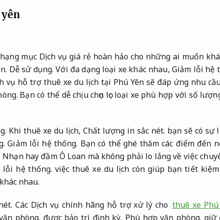
 yên
à hạng mục Dịch vụ giá rẻ hoàn hảo cho những ai muốn kh
n.
Dễ sử dụng.
Với đa dạng loại xe khác nhau,
Giảm lỗi hệ 
h vụ hỗ trợ thuê xe du lịch tại Phú Yên sẽ đáp ứng nhu cầ
hòng.
Bạn có thể dễ chịu chọn lọc loại xe phù hợp với số lư
g.
Khi thuê xe du lịch,
Chất lượng in sắc nét.
bạn sẽ có sự l
g.
Giảm lỗi hệ thống.
Bạn có thể ghé thăm các điểm đến n
 Nhạn hay đầm Ô Loan mà không phải lo lắng về việc chuy
 lỗi hệ thống.
việc thuê xe du lịch còn giúp bạn tiết kiệm
khác nhau.
nét.
Các Dịch vụ chính hãng hỗ trợ xử lý cho
thuê xe Phú
văn phòng.
được bảo trì định kỳ,
Phù hợp văn phòng.
giữ 