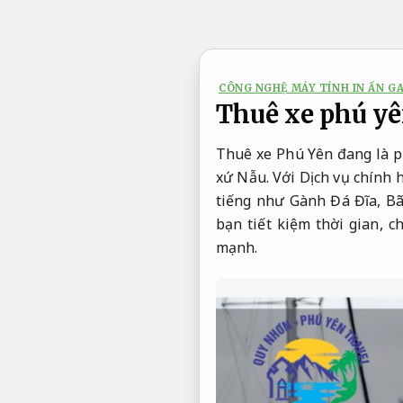
Bỏ
qua
nội
dung
CÔNG NGHỆ MÁY TÍNH IN ẤN G
Thuê xe phú yên
Thuê xe Phú Yên đang là p
xứ Nẫu. Với Dịch vụ chính h
tiếng như Gành Đá Đĩa, Bã
bạn tiết kiệm thời gian, 
mạnh.