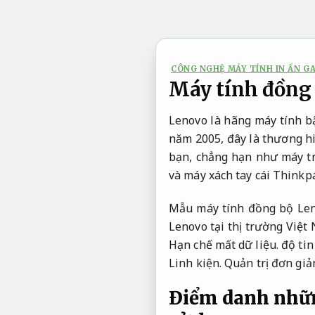
Bỏ
qua
nội
dung
CÔNG NGHỆ MÁY TÍNH IN ẤN G
Máy tính đồng 
Lenovo là hãng máy tính bậ
năm 2005, đây là thương hi
bạn, chẳng hạn như máy tr
và máy xách tay cái Thinkpa
Mẫu máy tính đồng bộ Len
Lenovo tại thị trường Việt
Hạn chế mất dữ liệu.
độ tin
Linh kiện.
Quản trị đơn giả
Điểm danh nhữn