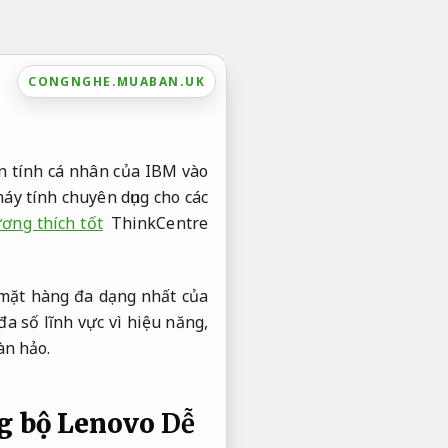
CONGNGHE.MUABAN.UK
ận tính cá nhân của IBM vào
áy tính chuyên dụng cho các
ơng thích tốt
ThinkCentre
mặt hàng đa dạng nhất của
a số lĩnh vực vì hiệu năng,
àn hảo.
g bộ Lenovo
Dễ