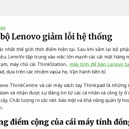
AME
bộ Lenovo giảm lỗi hệ thống
c nhất thế giới thời điểm hiện tại. Sau khi sắm lại bộ ph
ệu. LenoVo tập trung vào việc lớn mạnh các cái mặt hàng m
ạm, máy chủ cái ThinkStation,
máy tính để bàn Lenovo tư
d, dựa trên các nhiệm vụ của họ.
Vận hành bền bỉ.
ovo ThinkCentre và cái máy xách tay Thinkpad là những 
 Nam và nhận được sự đáng tin từ các cá nhân và công ty ở đ
 cậy,
Chất lượng in sắc nét.
bảo mật và khả năng quản lý ho
n.
g điểm cộng của cái máy tính đồn