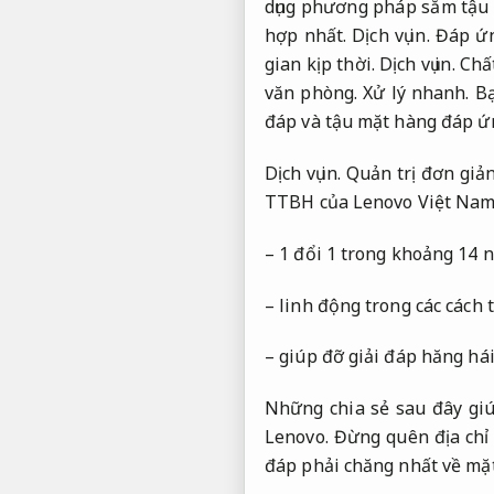
dụng phương pháp sắm tậu 
hợp nhất.
Dịch vụ in.
Đáp ứn
gian kịp thời.
Dịch vụ in.
Chất
văn phòng.
Xử lý nhanh.
Bạ
đáp và tậu mặt hàng đáp ứng
Dịch vụ in.
Quản trị đơn giản
TTBH của Lenovo Việt Na
– 1 đổi 1 trong khoảng 14 n
– linh động trong các cách
– giúp đỡ giải đáp hăng hái
Những chia sẻ sau đây giú
Lenovo. Đừng quên địa chỉ
đáp phải chăng nhất về mặt